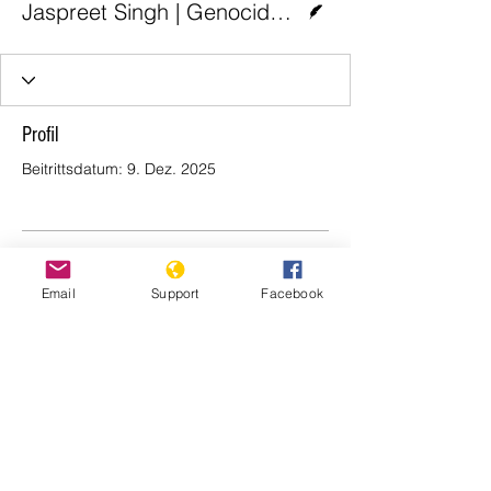
Jaspreet Singh | Genocide Watch
Profil
Beitrittsdatum: 9. Dez. 2025
Es gibt noch nichts zu
Email
Support
Facebook
sehen
Wenn dieses Mitglied Infos über sich
selbst hinzufügt, erscheinen diese hier.