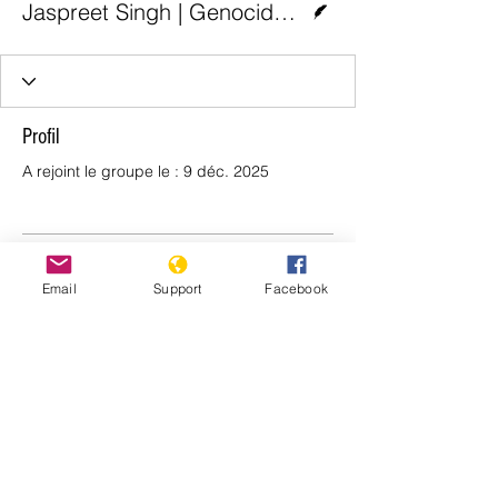
Jaspreet Singh | Genocide Watch
Profil
A rejoint le groupe le : 9 déc. 2025
Aucune information
Email
Support
Facebook
Lorsque ce membre ajoutera des
informations sur lui-même, vous les
verrez ici.