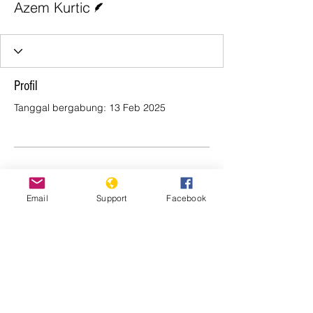
Azem Kurtic
Profil
Tanggal bergabung: 13 Feb 2025
Belum ada yang
ditampilkan di sini
Email
Support
Facebook
Saat anggota ini menambahkan info
tentang diri mereka sendiri, Anda akan
melihatnya di sini.