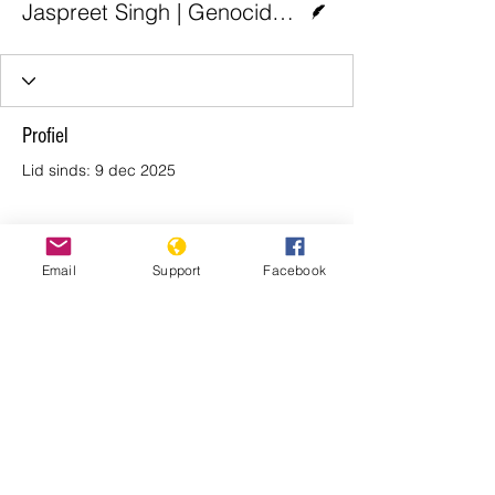
Jaspreet Singh | Genocide Watch
Profiel
Lid sinds: 9 dec 2025
Email
Support
Facebook
Er is hier nog niets te zien
Zodra dit lid informatie over zichzelf
toevoegt, zie je dat hier.