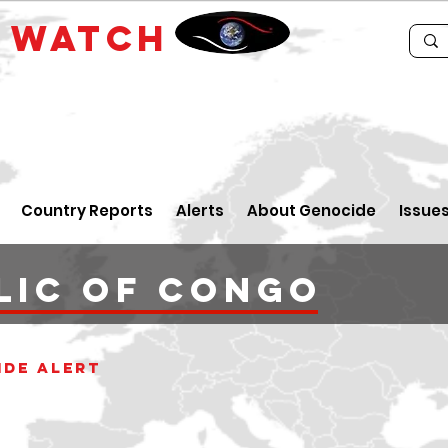
E
WATCH
Country Reports
Alerts
About Genocide
Issue
lic of Congo
ide alert