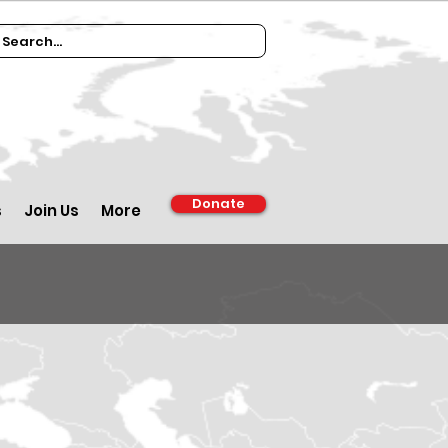
Donate
s
Join Us
More