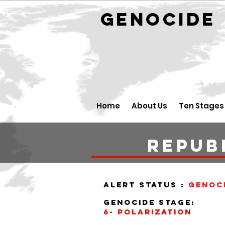
GENOCID
Home
About Us
Ten Stages
Repub
alert status :
Genoc
Genocide stage:
6- polarization