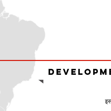
Developm
इस