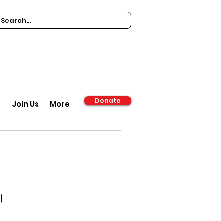
Donate
s
Join Us
More
ं।