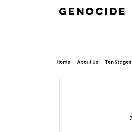
GENOCID
Home
About Us
Ten Stages
अ