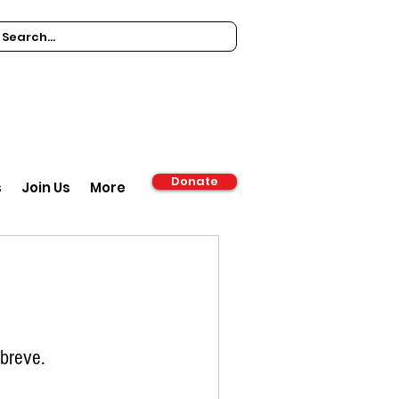
Donate
s
Join Us
More
 breve.