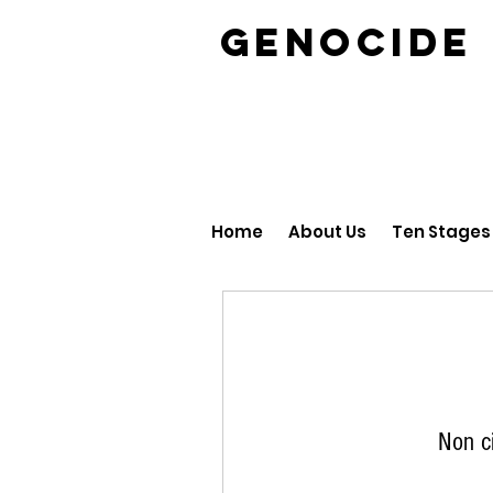
GENOCID
Home
About Us
Ten Stages
Non ci