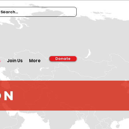
Donate
s
Join Us
More
on