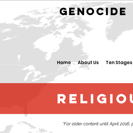
GENOCID
Home
About Us
Ten Stages
religio
*For older content until April 2016,