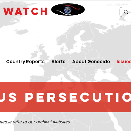
E
WATCH
Country Reports
Alerts
About Genocide
Issue
us persecuti
 please refer to our
archival websites