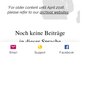
*For older content until April 2016,
please refer to our
archival websites
Noch keine Beiträge
in dieser Sprache
veröffentlicht
Email
Support
Facebook
Sobald neue Beiträge
veröffentlicht wurden,
erscheinen diese hier.