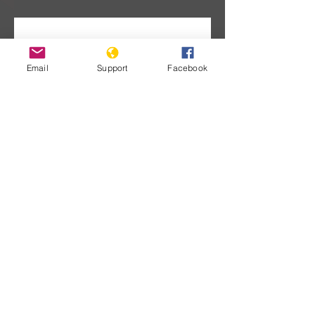
Ainda não
Email
Support
Facebook
há posts
publicados
nesse
idioma
Assim que novos posts forem
publicados, você poderá vê-los
aqui.