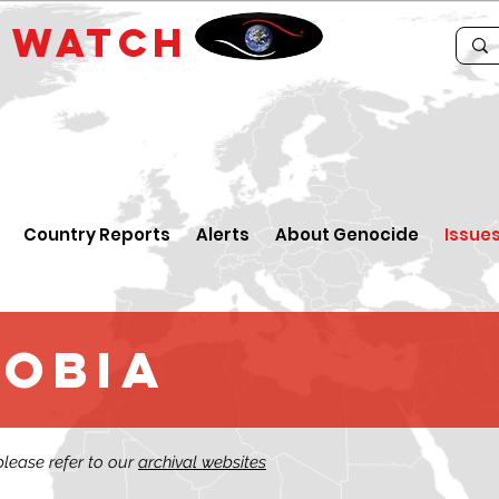
E
WATCH
Country Reports
Alerts
About Genocide
Issue
obia
 please refer to our
archival websites