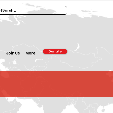
Donate
s
Join Us
More