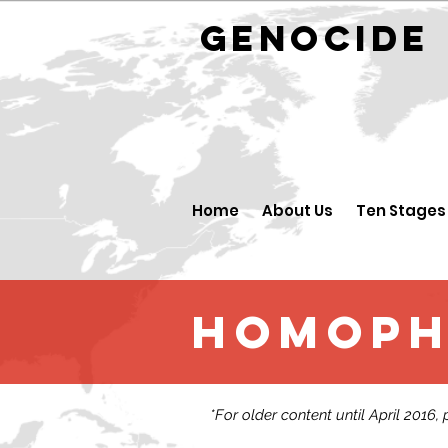
GENOCID
Home
About Us
Ten Stages
Homoph
*For older content until April 2016,