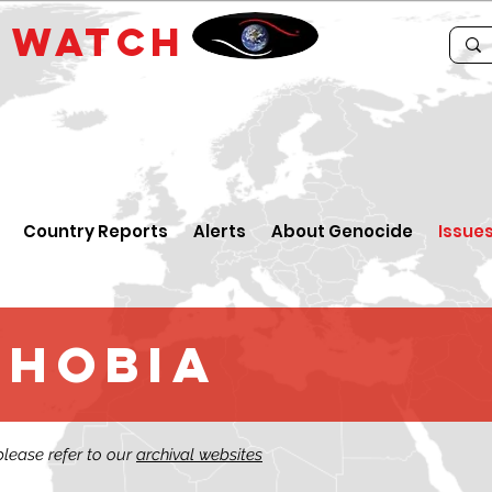
E
WATCH
Country Reports
Alerts
About Genocide
Issue
phobia
 please refer to our
archival websites