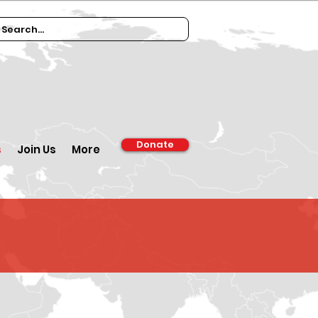
Donate
s
Join Us
More