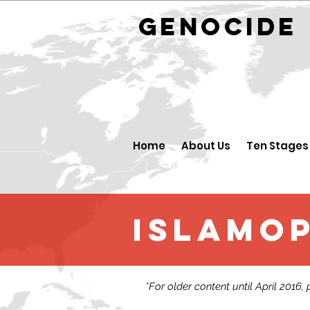
GENOCID
Home
About Us
Ten Stages
Islamo
*For older content until April 2016,