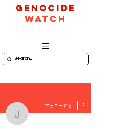
GeNocide
Watch
その他
フォローする
Jaspreet Singh | Genoc
脚本