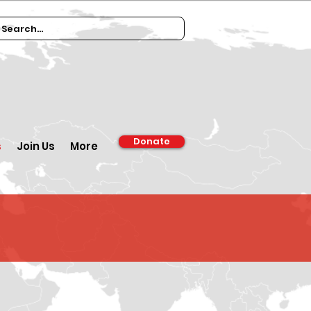
Donate
s
Join Us
More