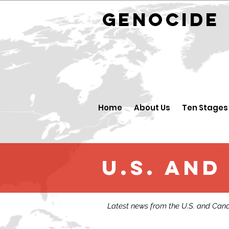
GENOCID
Home
About Us
Ten Stages
U.S. an
Latest news from the U.S. and Can