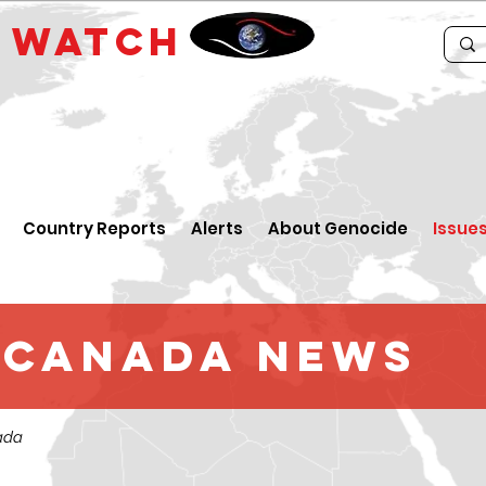
E
WATCH
Country Reports
Alerts
About Genocide
Issue
d Canada News
ada