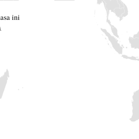
asa ini
.