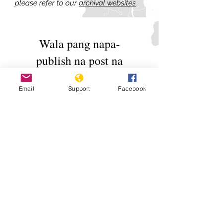
please refer to our
archival websites
Wala pang napa-
publish na post na
nasa wikang ito
Email
Support
Facebook
Kapag na-publish na ang
mga post, makikita mo ang
mga iyon dito.