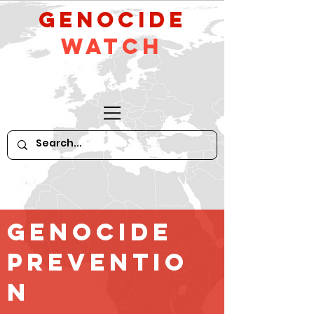
GeNocide
Watch
Genocide
Preventio
n