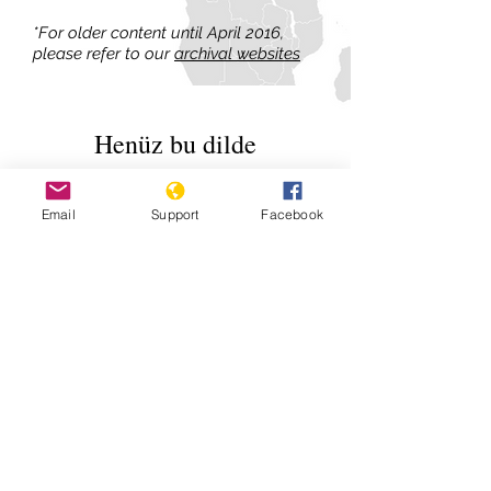
*For older content until April 2016,
please refer to our
archival websites
Henüz bu dilde
yayınlanmış bir yazı
yok
Email
Support
Facebook
Yayınlanan yazıları burada
göreceksiniz.