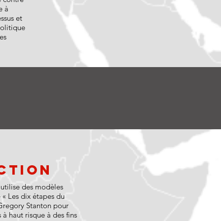
e à
essus et
politique
les
ction
tilise des modèles
e « Les dix étapes du
Gregory Stanton pour
s à haut risque à des fins