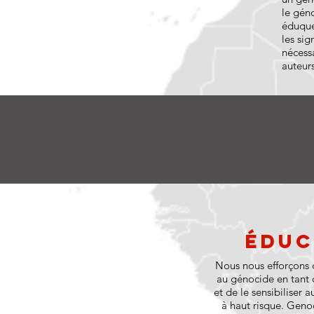
le gén
éduquer
les sig
nécessa
auteur
Éduc
Nous nous efforçons d
au génocide en tant
et de le sensibiliser a
à haut risque. Geno