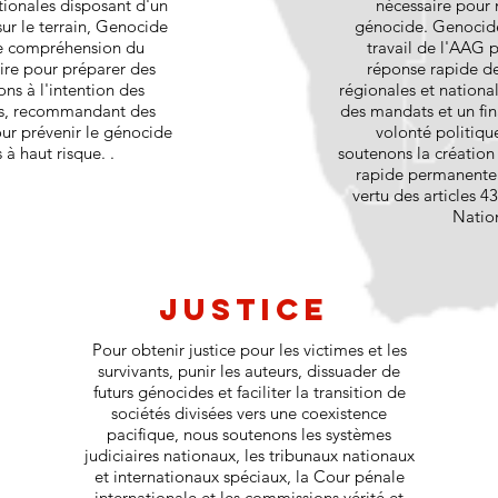
tionales disposant d'un
nécessaire pour
sur le terrain, Genocide
génocide. Genocid
re compréhension du
travail de l'AAG
ire pour préparer des
réponse rapide de
ns à l'intention des
régionales et nationa
es, recommandant des
des mandats et un fin
our prévenir le génocide
volonté politiqu
 à haut risque. .
soutenons la création
rapide permanente 
vertu des articles 4
Natio
Justice
Pour obtenir justice pour les victimes et les
survivants, punir les auteurs, dissuader de
futurs génocides et faciliter la transition de
sociétés divisées vers une coexistence
pacifique, nous soutenons les systèmes
judiciaires nationaux, les tribunaux nationaux
et internationaux spéciaux, la Cour pénale
internationale et les commissions vérité et