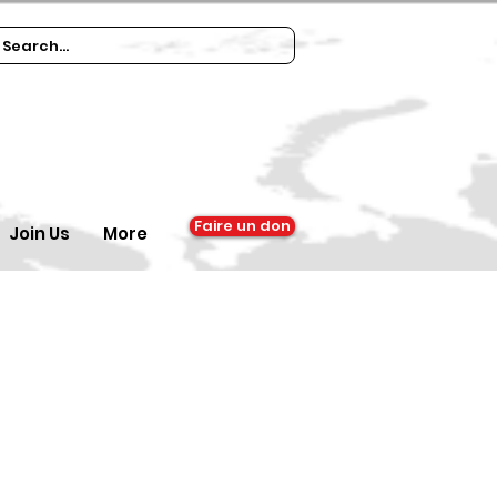
Faire un don
Join Us
More