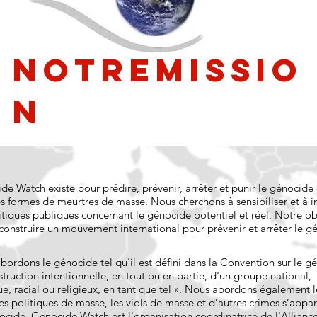
Notre
Missio
n
e Watch existe pour prédire, prévenir, arrêter et punir le génocide 
es formes de meurtres de masse. Nous cherchons à sensibiliser et à i
itiques publiques concernant le génocide potentiel et réel. Notre ob
 construire un mouvement international pour prévenir et arrêter le g
bordons le génocide tel qu'il est défini dans la Convention sur le g
struction intentionnelle, en tout ou en partie, d'un groupe national,
e, racial ou religieux, en tant que tel ». Nous abordons également l
es politiques de masse, les viols de masse et d’autres crimes s’appa
ocide. Genocide Watch est l'organisation coordinatrice de l'Allianc