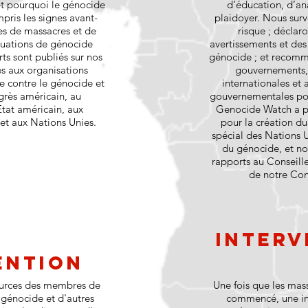
t pourquoi le génocide
d’éducation, d’an
pris les signes avant-
plaidoyer. Nous surv
s de massacres et de
risque ; déclaro
ituations de génocide
avertissements et de
ts sont publiés sur nos
génocide ; et recomm
s aux organisations
gouvernements, 
e contre le génocide et
internationales et
rès américain, au
gouvernementales pou
tat américain, aux
Genocide Watch a pr
 et aux Nations Unies.
pour la création d
spécial des Nations 
du génocide, et n
rapports au Conseiller
de notre Cons
Interv
ention
sources des membres de
Une fois que les mas
e génocide et d'autres
commencé, une int