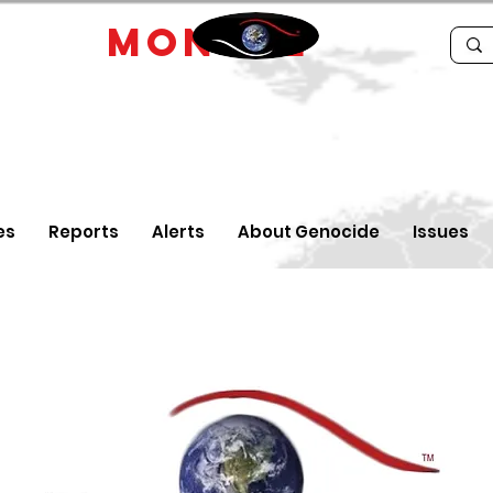
IDE
MONTRE
es
Reports
Alerts
About Genocide
Issues