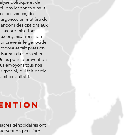
alyse politique et de
eillons les zones à haut
ns des veilles, des
s urgences en matière de
andons des options aux
aux organisations
 aux organisations non
r prévenir le génocide.
oposé et fait pression
u Bureau du Conseiller
Unies pour la prévention
ous envoyons tous nos
 spécial, qui fait partie
eil consultatif.
ention
sacres génocidaires ont
ervention peut être