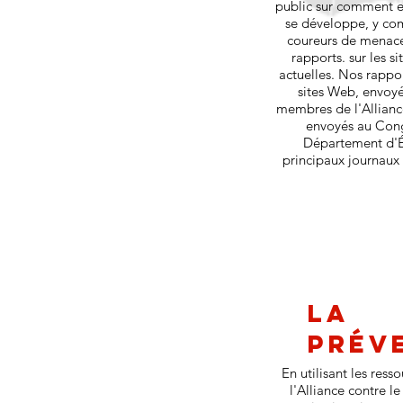
public sur comment e
se développe, y com
coureurs de menace
rapports. sur les s
actuelles. Nos rappor
sites Web, envoyé
membres de l'Allianc
envoyés au Cong
Département d'É
principaux journaux
La
prév
En utilisant les res
l'Alliance contre l