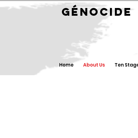
GÉNOC
Home
About Us
Ten Stag