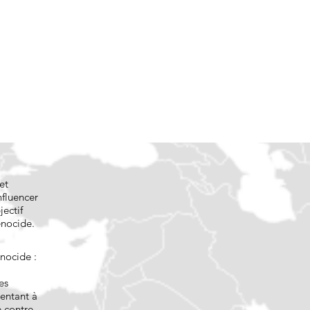
et
nfluencer
jectif
énocide.
énocide :
es
rentant à
e contre