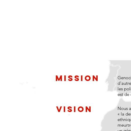
Mission
Genocid
d'autr
les pol
est de
Vision
Nous a
« la de
ethniqu
meurtr
un gén