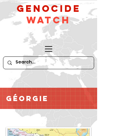
GeNocide
Watch
Géorgie