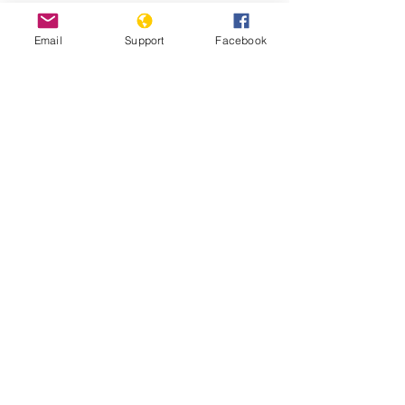
Email
Support
Facebook
Modi nie que l'Inde cible les
musulmans. Nous avons trouvé une
réalité différente.