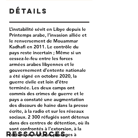
Détails
L’instabilité sévit en Libye depuis le
Printemps arabe, l’invasion alliée et
le renversement de Mouammar
Kadhafi en 2011. Le contrôle du
pays reste incertain ; Même si un
cessez-le-feu entre les forces
armées arabes libyennes et le
gouvernement d’entente nationale
a été signé en octobre 2020, la
guerre civile est loin d’être
terminée. Les deux camps ont
commis des crimes de guerre et le
pays a constaté une augmentation
des discours de haine dans la presse
écrite, à la radio et sur les réseaux
sociaux. 2 300 réfugiés sont détenus
dans des centres de détention, où ils
sont confrontés à l'extorsion, à la
Ressources
torture, au viol, aux passages à