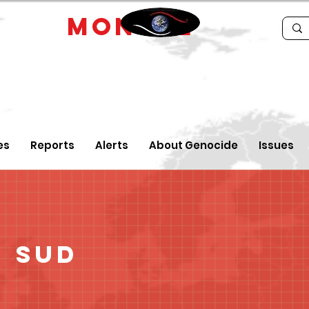
IDE
MONTRE
es
Reports
Alerts
About Genocide
Issues
 sud