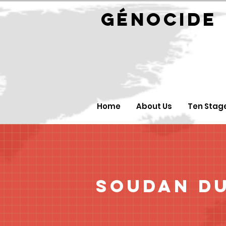
GÉNOC
Home
About Us
Ten Stag
Soudan du