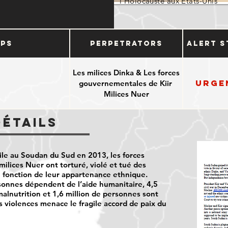
l'Holocauste aux États-Unis
ups
Perpetrators
Alert S
Les milices Dinka & Les forces
Urge
gouvernementales de Kiir
Milices Nuer
Détails
vile au Soudan du Sud en 2013, les forces
ilices Nuer ont torturé, violé et tué des
en fonction de leur appartenance ethnique.
rsonnes dépendent de l’aide humanitaire, 4,5
malnutrition et 1,6 million de personnes sont
 violences menace le fragile accord de paix du