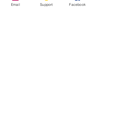
Email
Support
Facebook
Nicosie, Chypre : la dernière capitale
divisée d'Europe
Rapport 2020 sur la liberté religieuse
internationale : Chypre