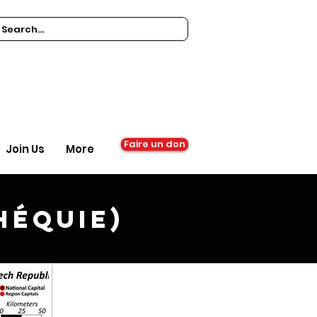
Faire un don
Join Us
More
héquie)