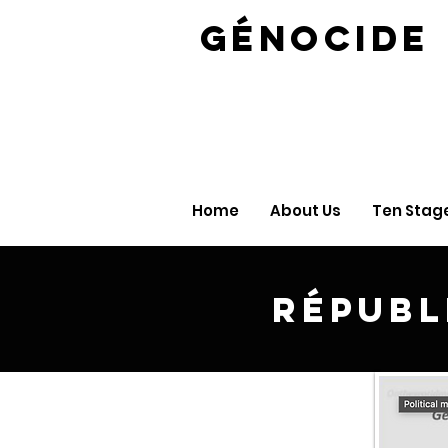
GÉNOC
Home
About Us
Ten Stag
Républ