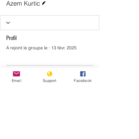
Azem Kurtic
Profil
A rejoint le groupe le : 13 févr. 2025
Aucune information
Email
Support
Facebook
Lorsque ce membre ajoutera des
informations sur lui-même, vous les
verrez ici.