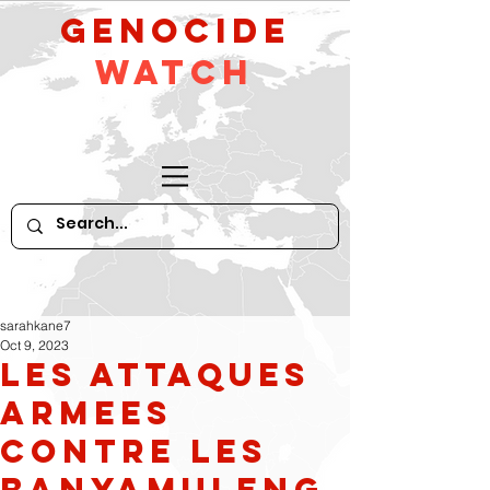
GeNocide
Watch
sarahkane7
Oct 9, 2023
Les Attaques
Armees
Contre les
Banyamuleng