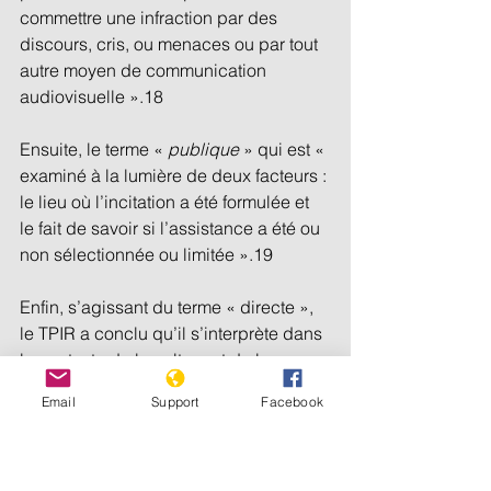
commettre une infraction par des 
discours, cris, ou menaces ou par tout 
autre moyen de communication 
audiovisuelle ».18 
Ensuite, le terme « 
publique 
» qui est « 
examiné à la lumière de deux facteurs : 
le lieu où l’incitation a été formulée et 
le fait de savoir si l’assistance a été ou 
non sélectionnée ou limitée ».19 
Enfin, s’agissant du terme « directe », 
le TPIR a conclu qu’il s’interprète dans 
le contexte de la culture et de la 
langue rwandaises, en considérant 
Email
Support
Facebook
qu’il « est approprié d’évaluer le 
caractère direct d’une incitation à la 
lumière d’une culture et d’une langue 
donnée. En effet, le même discours 