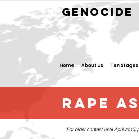
GENOCID
Home
About Us
Ten Stages
Rape as
*For older content until April 2016,