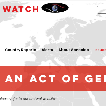
E
WATCH
Country Reports
Alerts
About Genocide
Issue
 an Act of G
 please refer to our
archival websites