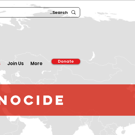
Donate
s
Join Us
More
enocide