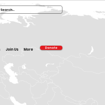
Donate
s
Join Us
More