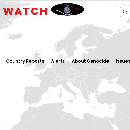
E
WATCH
Country Reports
Alerts
About Genocide
Issue